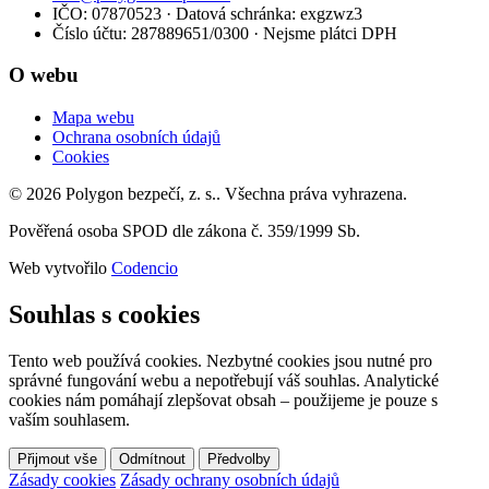
IČO: 07870523 · Datová schránka: exgzwz3
Číslo účtu: 287889651/0300 · Nejsme plátci DPH
O webu
Mapa webu
Ochrana osobních údajů
Cookies
© 2026 Polygon bezpečí, z. s.. Všechna práva vyhrazena.
Pověřená osoba SPOD dle zákona č. 359/1999 Sb.
Web vytvořilo
Codencio
Souhlas s cookies
Tento web používá cookies. Nezbytné cookies jsou nutné pro
správné fungování webu a nepotřebují váš souhlas. Analytické
cookies nám pomáhají zlepšovat obsah – použijeme je pouze s
vaším souhlasem.
Přijmout vše
Odmítnout
Předvolby
Zásady cookies
Zásady ochrany osobních údajů