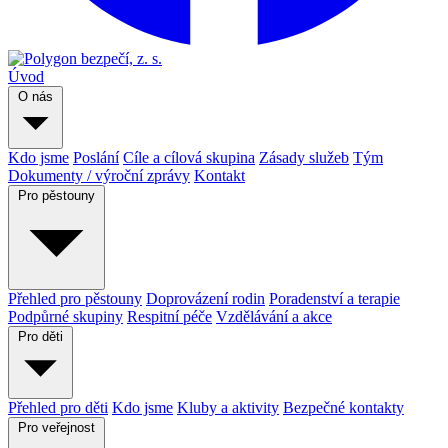
Úvod
O nás
Kdo jsme
Poslání
Cíle a cílová skupina
Zásady služeb
Tým
Dokumenty / výroční zprávy
Kontakt
Pro pěstouny
Přehled pro pěstouny
Doprovázení rodin
Poradenství a terapie
Podpůrné skupiny
Respitní péče
Vzdělávání a akce
Pro děti
Přehled pro děti
Kdo jsme
Kluby a aktivity
Bezpečné kontakty
Pro veřejnost