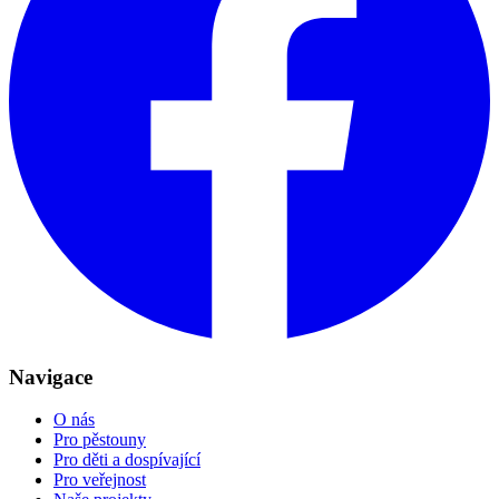
Navigace
O nás
Pro pěstouny
Pro děti a dospívající
Pro veřejnost