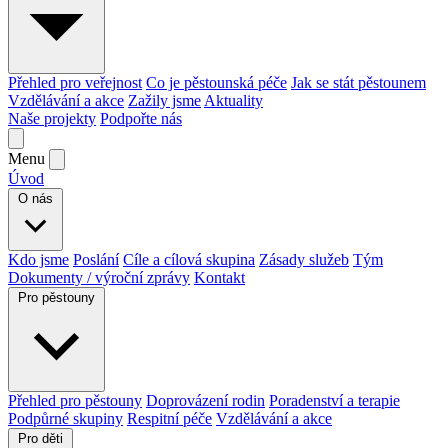
Přehled pro veřejnost
Co je pěstounská péče
Jak se stát pěstounem
Vzdělávání a akce
Zažily jsme
Aktuality
Naše projekty
Podpořte nás
Menu
Úvod
O nás
Kdo jsme
Poslání
Cíle a cílová skupina
Zásady služeb
Tým
Dokumenty / výroční zprávy
Kontakt
Pro pěstouny
Přehled pro pěstouny
Doprovázení rodin
Poradenství a terapie
Podpůrné skupiny
Respitní péče
Vzdělávání a akce
Pro děti