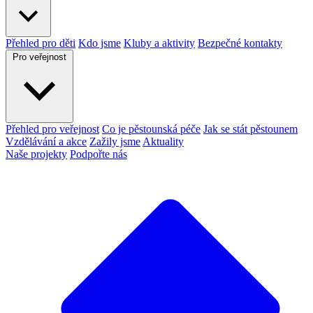
Přehled pro děti
Kdo jsme
Kluby a aktivity
Bezpečné kontakty
Pro veřejnost
Přehled pro veřejnost
Co je pěstounská péče
Jak se stát pěstounem
Vzdělávání a akce
Zažily jsme
Aktuality
Naše projekty
Podpořte nás