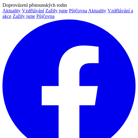
Doprovázení pěstounských rodin
Aktuality
Vzdělávání
Zažily jsme
Půjčovna
Aktuality
Vzdělávání a
akce
Zažily jsme
Půjčovna