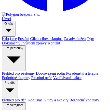
Úvod
O nás
Kdo jsme
Poslání
Cíle a cílová skupina
Zásady služeb
Tým
Dokumenty / výroční zprávy
Kontakt
Pro pěstouny
Přehled pro pěstouny
Doprovázení rodin
Poradenství a terapie
Podpůrné skupiny
Respitní péče
Vzdělávání a akce
Pro děti
Přehled pro děti
Kdo jsme
Kluby a aktivity
Bezpečné kontakty
Pro veřejnost