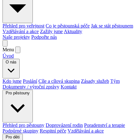
Přehled pro veřejnost
Co je pěstounská péče
Jak se stát pěstounem
Vzdělávání a akce
Zažily jsme
Aktuality
Naše projekty
Podpořte nás
Menu
Úvod
O nás
Kdo jsme
Poslání
Cíle a cílová skupina
Zásady služeb
Tým
Dokumenty / výroční zprávy
Kontakt
Pro pěstouny
Přehled pro pěstouny
Doprovázení rodin
Poradenství a terapie
Podpůrné skupiny
Respitní péče
Vzdělávání a akce
Pro děti