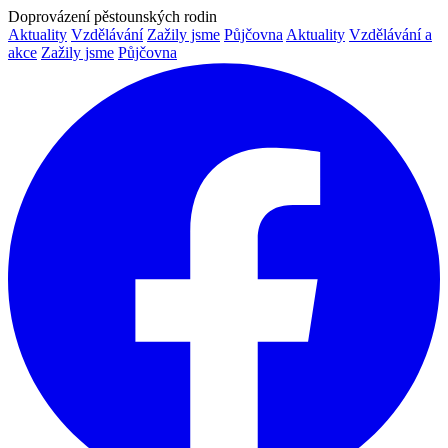
Doprovázení pěstounských rodin
Aktuality
Vzdělávání
Zažily jsme
Půjčovna
Aktuality
Vzdělávání a
akce
Zažily jsme
Půjčovna