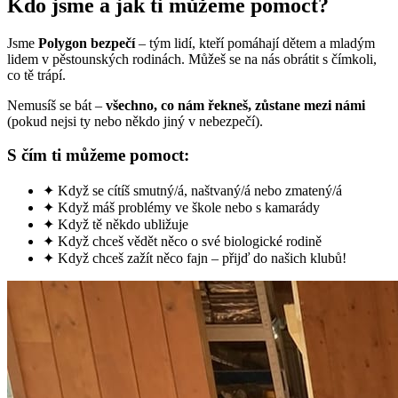
Kdo jsme a jak ti můžeme pomoct?
Jsme
Polygon bezpečí
– tým lidí, kteří pomáhají dětem a mladým
lidem v pěstounských rodinách. Můžeš se na nás obrátit s čímkoli,
co tě trápí.
Nemusíš se bát –
všechno, co nám řekneš, zůstane mezi námi
(pokud nejsi ty nebo někdo jiný v nebezpečí).
S čím ti můžeme pomoct:
✦
Když se cítíš smutný/á, naštvaný/á nebo zmatený/á
✦
Když máš problémy ve škole nebo s kamarády
✦
Když tě někdo ubližuje
✦
Když chceš vědět něco o své biologické rodině
✦
Když chceš zažít něco fajn – přijď do našich klubů!