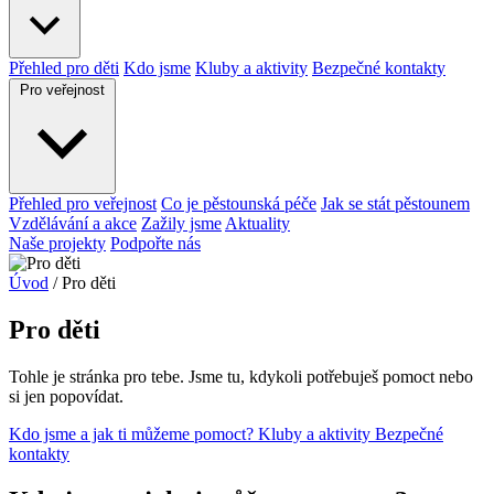
Přehled pro děti
Kdo jsme
Kluby a aktivity
Bezpečné kontakty
Pro veřejnost
Přehled pro veřejnost
Co je pěstounská péče
Jak se stát pěstounem
Vzdělávání a akce
Zažily jsme
Aktuality
Naše projekty
Podpořte nás
Úvod
/
Pro děti
Pro děti
Tohle je stránka pro tebe. Jsme tu, kdykoli potřebuješ pomoct nebo
si jen popovídat.
Kdo jsme a jak ti můžeme pomoct?
Kluby a aktivity
Bezpečné
kontakty