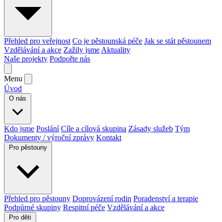
Přehled pro veřejnost
Co je pěstounská péče
Jak se stát pěstounem
Vzdělávání a akce
Zažily jsme
Aktuality
Naše projekty
Podpořte nás
Menu
Úvod
O nás
Kdo jsme
Poslání
Cíle a cílová skupina
Zásady služeb
Tým
Dokumenty / výroční zprávy
Kontakt
Pro pěstouny
Přehled pro pěstouny
Doprovázení rodin
Poradenství a terapie
Podpůrné skupiny
Respitní péče
Vzdělávání a akce
Pro děti