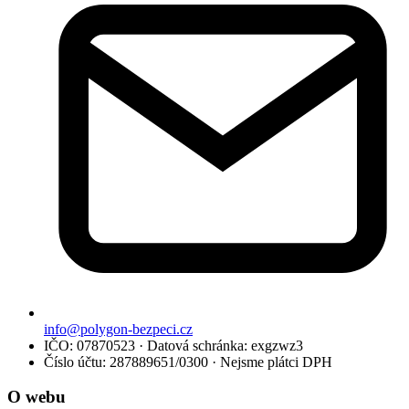
info@polygon-bezpeci.cz
IČO: 07870523 · Datová schránka: exgzwz3
Číslo účtu: 287889651/0300 · Nejsme plátci DPH
O webu