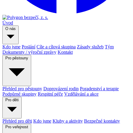
Úvod
O nás
Kdo jsme
Poslání
Cíle a cílová skupina
Zásady služeb
Tým
Dokumenty / výroční zprávy
Kontakt
Pro pěstouny
Přehled pro pěstouny
Doprovázení rodin
Poradenství a terapie
Podpůrné skupiny
Respitní péče
Vzdělávání a akce
Pro děti
Přehled pro děti
Kdo jsme
Kluby a aktivity
Bezpečné kontakty
Pro veřejnost