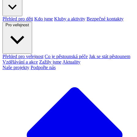
Přehled pro děti
Kdo jsme
Kluby a aktivity
Bezpečné kontakty
Pro veřejnost
Přehled pro veřejnost
Co je pěstounská péče
Jak se stát pěstounem
Vzdělávání a akce
Zažily jsme
Aktuality
Naše projekty
Podpořte nás