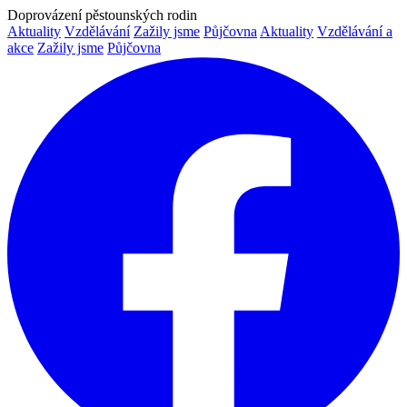
Doprovázení pěstounských rodin
Aktuality
Vzdělávání
Zažily jsme
Půjčovna
Aktuality
Vzdělávání a
akce
Zažily jsme
Půjčovna