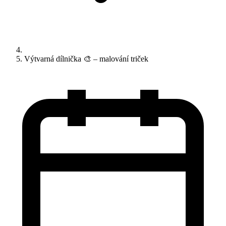
Výtvarná dílnička 🎨 – malování triček