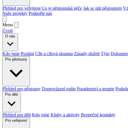
Přehled pro veřejnost
Co je pěstounská péče
Jak se stát pěstounem
Vz
Naše projekty
Podpořte nás
Menu
Úvod
O nás
Kdo jsme
Poslání
Cíle a cílová skupina
Zásady služeb
Tým
Dokument
Pro pěstouny
Přehled pro pěstouny
Doprovázení rodin
Poradenství a terapie
Podpůr
Pro děti
Přehled pro děti
Kdo jsme
Kluby a aktivity
Bezpečné kontakty
Pro veřejnost