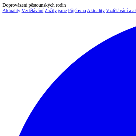
Doprovázení pěstounských rodin
Aktuality
Vzdělávání
Zažily jsme
Půjčovna
Aktuality
Vzdělávání a a