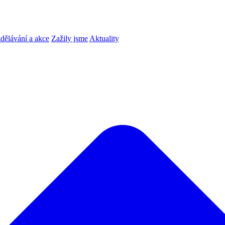
dělávání a akce
Zažily jsme
Aktuality