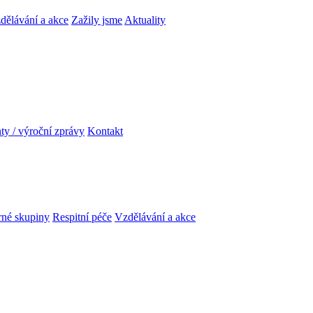
dělávání a akce
Zažily jsme
Aktuality
y / výroční zprávy
Kontakt
né skupiny
Respitní péče
Vzdělávání a akce