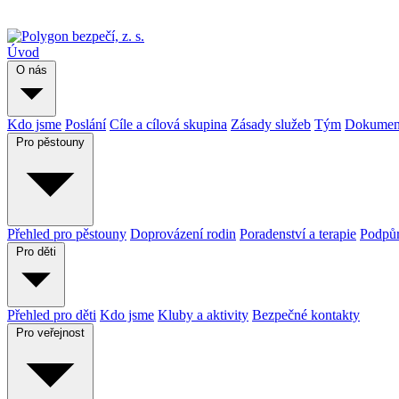
Úvod
O nás
Kdo jsme
Poslání
Cíle a cílová skupina
Zásady služeb
Tým
Dokument
Pro pěstouny
Přehled pro pěstouny
Doprovázení rodin
Poradenství a terapie
Podpůr
Pro děti
Přehled pro děti
Kdo jsme
Kluby a aktivity
Bezpečné kontakty
Pro veřejnost