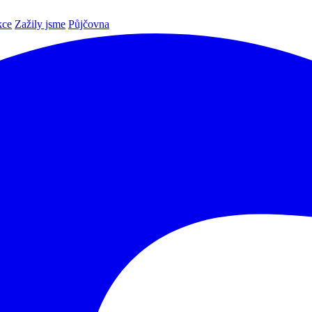
kce
Zažily jsme
Půjčovna