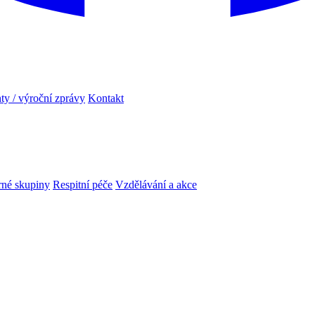
y / výroční zprávy
Kontakt
né skupiny
Respitní péče
Vzdělávání a akce