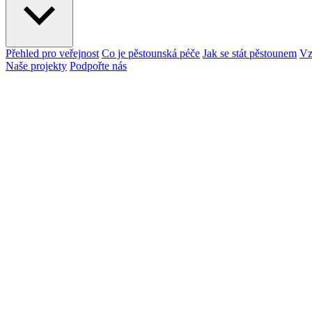
Přehled pro veřejnost
Co je pěstounská péče
Jak se stát pěstounem
Vz
Naše projekty
Podpořte nás